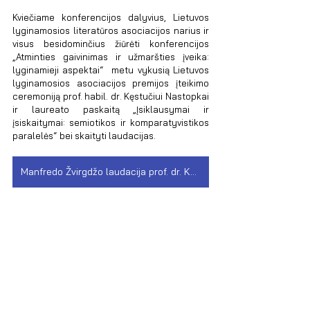
Kviečiame konferencijos dalyvius, Lietuvos 
lyginamosios literatūros asociacijos narius ir 
visus besidominčius žiūrėti konferencijos 
„Atminties gaivinimas ir užmaršties įveika: 
lyginamieji aspektai“  metu vykusią Lietuvos 
lyginamosios asociacijos premijos įteikimo 
ceremoniją prof. habil. dr. Kęstučiui Nastopkai 
ir laureato paskaitą „Įsiklausymai ir 
įsiskaitymai: semiotikos ir komparatyvistikos 
paralelės“ bei skaityti laudacijas.
Manfredo Žvirgdžo laudacija prof. dr. Kęstučiui Nastopkai