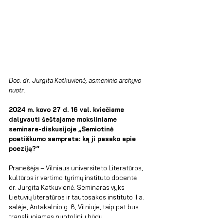
Doc. dr. Jurgita Katkuvienė, asmeninio archyvo 
nuotr. 
2024 m. kovo 27 d. 16 val. kviečiame 
dalyvauti šeštajame moksliniame 
seminare-diskusijoje „Semiotinė 
poetiškumo samprata: ką ji pasako apie 
poeziją?“
Pranešėja – Vilniaus universiteto Literatūros, 
kultūros ir vertimo tyrimų instituto docentė 
dr. Jurgita Katkuvienė. Seminaras vyks 
Lietuvių literatūros ir tautosakos instituto II a. 
salėje, Antakalnio g. 6, Vilniuje, taip pat bus 
transliuojamas nuotoliniu būdu.