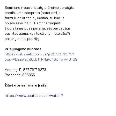
Seminare ir bus pristatyta Greimo aprašyta 
poetiškumo samprata (aptariami jo 
formuluoti kriterijai, žiūrima, su kuo jis 
polemizavo ir t. t.). Demonstruojant 
šiuolaikinės poezijos analizės pavyzdžius, 
bus klausiama, ką ji leidžia (ar neleidžia?) 
pasakyti apie poeziją.
Prisijungimo nuoroda:
https://us02web.zoom.us/j/82776176273?
pwd=VDBEWElrd0JDTkRNaFd4SjJnWkw1UT09
Meeting ID: 827 7617 6273
Passcode: 825355
Žiūrėkite seminaro įrašą:
https://www.youtube.com/watch?
v=wAKX_QFwS-Q&t=4s