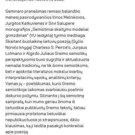
Seminaro pranešimas remiasi balandžio 
mėnesį pasirodysiančios Irinos Melnikovos, 
Jurgitos Katkuvienės ir Silvi Salupere 
monografijos „Semiotiniai skaitymo modeliai: 
grimzdimas“ (VU leidykla) tyrimo medžiaga. 
Skaitant šiuolaikinę lietuvių poeziją (Gyčio 
Norvilo knygą) Charleso S. Peirce’o, Jurijaus 
Lotmano ir Algirdo Juliaus Greimo semiotikų 
perspektyvomis buvo sugrįžta ir aktualizuota 
nemažai tradicinių, ne tik šioms semiotikoms, 
bet ir apskritai literatūros mokslui svarbių 
interpretacinių sąvokų, analitinių kriterijų. 
Vienas jų – poetiškumas, kuris Greimo 
semiotikoje laikomas svarbiausiu poetinio 
diskurso požymiu. Gilinantis į šią semiotinę 
sampratą, kuri mums geriau žinoma iš 
lietuviškai publikuotų Greimo tekstų, tačiau 
pirmiausia pristatoma lietuviškai 
nepublikuotuose jo straipsniuose, iškilo 
klausimas, ką ji leidžia pasakyti konkrečiai 
apie poeziją.