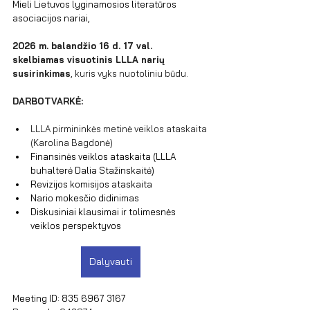
Mieli Lietuvos lyginamosios literatūros 
asociacijos nariai,
2026 m. balandžio 16 d. 17 val. 
skelbiamas visuotinis LLLA narių 
susirinkimas
, kuris vyks nuotoliniu būdu.
DARBOTVARKĖ:
LLLA pirmininkės metinė veiklos ataskaita 
(Karolina Bagdonė)
Finansinės veiklos ataskaita (LLLA 
buhalterė Dalia Stažinskaitė)
Revizijos komisijos ataskaita
Nario mokesčio didinimas
Diskusiniai klausimai ir tolimesnės 
veiklos perspektyvos
Dalyvauti
Meeting ID: 835 6967 3167