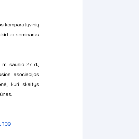
os komparatyvinių 
skirtus seminarus 
 m. sausio 27 d., 
sios asociacijos 
enė, kuri skaitys 
kūnas.
UT09