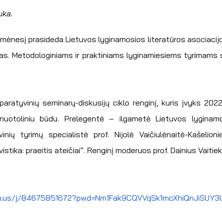
uka.
į mėnesį prasideda Lietuvos lyginamosios literatūros asociacij
las. Metodologiniams ir praktiniams lyginamiesiems tyrimams 
aratyvinių seminarų-diskusijų ciklo renginį, kuris įvyks 2022
. nuotoliniu būdu. Prelegentė – ilgametė Lietuvos lyginamo
inių tyrimų specialistė prof. Nijolė Vaičiulėnaitė-Kašelioni
tika: praeitis ateičiai“. Renginį moderuos prof. Dainius Vaitie
om.us/j/84675851672?pwd=Nm1Fak9CQVVqSk1mcXhiQnJiSUY3