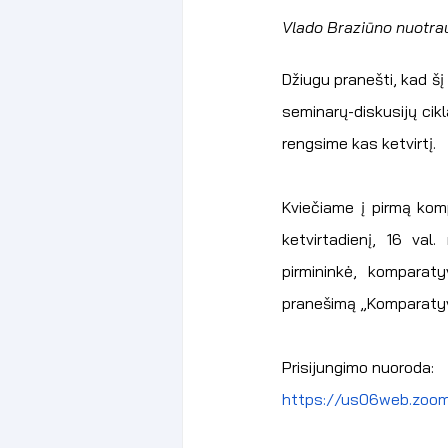
Vlado Braziūno nuotra
Džiugu pranešti, kad š
seminarų-diskusijų cik
rengsime kas ketvirtį. 
Kviečiame į pirmą komp
ketvirtadienį, 16 val
pirmininkė, komparatyv
pranešimą „Komparatyvis
Prisijungimo nuoroda:
https://us06web.zo