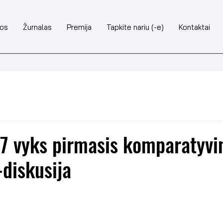
nos
Žurnalas
Premija
Tapkite nariu (-e)
Kontaktai
7 vyks pirmasis komparatyvi
diskusija