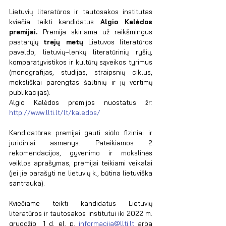
Lietuvių literatūros ir tautosakos institutas 
kviečia teikti kandidatus 
Algio Kalėdos 
premijai. 
Premija skiriama už reikšmingus 
pastarųjų 
trejų metų
 Lietuvos literatūros 
paveldo, lietuvių–lenkų literatūrinių ryšių, 
komparatyvistikos ir kultūrų sąveikos tyrimus 
(monografijas, studijas, straipsnių ciklus, 
moksliškai parengtas šaltinių ir jų vertimų 
publikacijas). 
Algio Kalėdos premijos nuostatus žr: 
http://www.llti.lt/lt/kaledos/
Kandidatūras premijai gauti siūlo fiziniai ir 
juridiniai asmenys. Pateikiamos 2 
rekomendacijos, gyvenimo ir mokslinės 
veiklos aprašymas, premijai teikiami veikalai 
(jei jie parašyti ne lietuvių k., būtina lietuviška 
santrauka).
Kviečiame teikti kandidatus Lietuvių 
literatūros ir tautosakos institutui iki 2022 m. 
gruodžio  1 d. el. p. 
informacija@llti.lt
 arba 