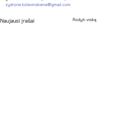
zydrone.kolevinskiene@gmail.com
Rodyti viską
Naujausi įrašai
Antakalnio g. 6, Vilnius 10308, Lietuva
info@llla.lt
+370 624 100 29