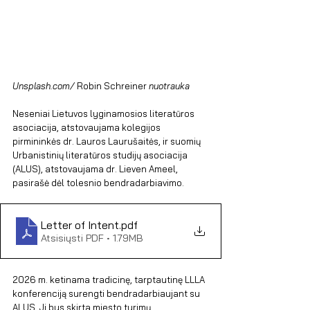
Unsplash.com/
Robin Schreiner
 nuotrauka
Neseniai Lietuvos lyginamosios literatūros 
asociacija, atstovaujama kolegijos 
pirmininkės dr. Lauros Laurušaitės, ir suomių 
Urbanistinių literatūros studijų asociacija 
(ALUS), atstovaujama dr. Lieven Ameel, 
pasirašė dėl tolesnio bendradarbiavimo. 
Letter of Intent
.pdf
Atsisiųsti PDF • 1.79MB
2026 m. ketinama tradicinę, tarptautinę LLLA 
konferenciją surengti bendradarbiaujant su 
ALUS. Ji bus skirta miesto tyrimų 