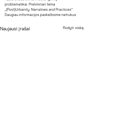
problematikai. Preliminari tema 
„(Post)Urbanity: Narratives and Practices“. 
Daugiau informacijos paskelbsime netrukus.
Rodyti viską
Naujausi įrašai
Antakalnio g. 6, Vilnius 10308, Lietuva