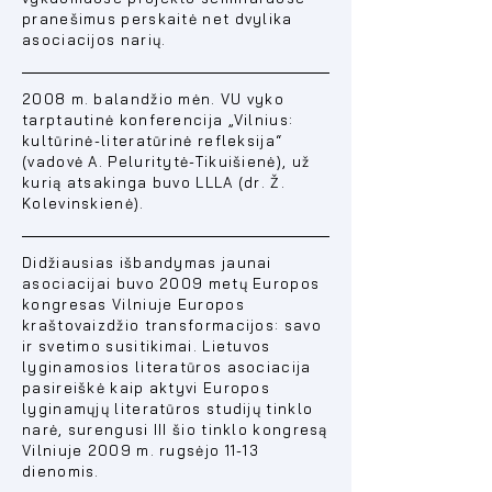
pranešimus perskaitė net dvylika
asociacijos narių.
2008 m. balandžio mėn. VU vyko
tarptautinė konferencija „Vilnius:
kultūrinė-literatūrinė refleksija“
(vadovė A. Peluritytė-Tikuišienė), už
kurią atsakinga buvo LLLA (dr. Ž.
Kolevinskienė).
Didžiausias išbandymas jaunai
asociacijai buvo 2009 metų Europos
kongresas Vilniuje Europos
kraštovaizdžio transformacijos: savo
ir svetimo susitikimai. Lietuvos
lyginamosios literatūros asociacija
pasireiškė kaip aktyvi Europos
lyginamųjų literatūros studijų tinklo
narė, surengusi III šio tinklo kongresą
Vilniuje 2009 m. rugsėjo 11-13
dienomis.