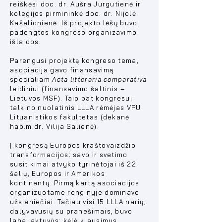
reiškėsi doc. dr. Aušra Jurgutienė ir
kolegijos pirmininkė doc. dr. Nijolė
Kašelionienė. Iš projekto lėšų buvo
padengtos kongreso organizavimo
išlaidos.
Parengusi projektą kongreso tema,
asociacija gavo finansavimą
specialiam
Acta litteraria comparativa
leidiniui (finansavimo šaltinis –
Lietuvos MSF). Taip pat kongresui
talkino nuolatinis LLLA rėmėjas VPU
Lituanistikos fakultetas (dekanė
hab.m.dr. Vilija Salienė).
Į kongresą Europos kraštovaizdžio
transformacijos: savo ir svetimo
susitikimai atvyko tyrinėtojai iš 22
šalių, Europos ir Amerikos
kontinentų. Pirmą kartą asociacijos
organizuotame renginyje dominavo
užsieniečiai. Tačiau visi 15 LLLA narių,
dalyvavusių su pranešimais, buvo
labai aktyvūs: kėlė klausimus,