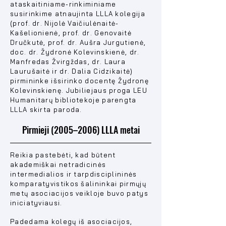
ataskaitiniame-rinkiminiame
susirinkime atnaujinta LLLA kolegija
(prof. dr. Nijolė Vaičiulėnaitė-
Kašelionienė, prof. dr. Genovaitė
Dručkutė, prof. dr. Aušra Jurgutienė,
doc. dr. Žydronė Kolevinskienė, dr.
Manfredas Žvirgždas, dr. Laura
Laurušaitė ir dr. Dalia Cidzikaitė)
pirmininke išsirinko docentę Žydronę
Kolevinskienę. Jubiliejaus proga LEU
Humanitarų bibliotekoje parengta
LLLA skirta paroda.
Pirmieji (2005–2006) LLLA metai
Reikia pastebėti, kad būtent
akademiškai netradicinės
intermedialios ir tarpdisciplininės
komparatyvistikos šalininkai pirmųjų
metų asociacijos veikloje buvo patys
iniciatyviausi.
Padedama kolegų iš asociacijos,