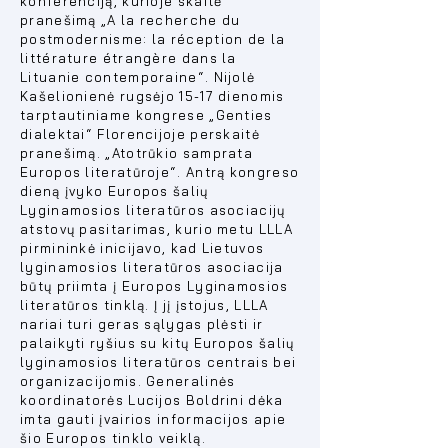
konferenciją, kurioje skaitė
pranešimą „A la recherche du
postmodernisme: la réception de la
littérature étrangère dans la
Lituanie contemporaine“. Nijolė
Kašelionienė rugsėjo 15-17 dienomis
tarptautiniame kongrese „Genties
dialektai“ Florencijoje perskaitė
pranešimą. „Atotrūkio samprata
Europos literatūroje“. Antrą kongreso
dieną įvyko Europos šalių
Lyginamosios literatūros asociacijų
atstovų pasitarimas, kurio metu LLLA
pirmininkė inicijavo, kad Lietuvos
lyginamosios literatūros asociacija
būtų priimta į Europos Lyginamosios
literatūros tinklą. Į jį įstojus, LLLA
nariai turi geras sąlygas plėsti ir
palaikyti ryšius su kitų Europos šalių
lyginamosios literatūros centrais bei
organizacijomis. Generalinės
koordinatorės Lucijos Boldrini dėka
imta gauti įvairios informacijos apie
šio Europos tinklo veiklą.