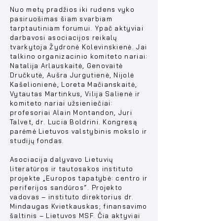
Nuo metų pradžios iki rudens vyko
pasiruošimas šiam svarbiam
tarptautiniam forumui. Ypač aktyviai
darbavosi asociacijos reikalų
tvarkytoja Žydronė Kolevinskienė. Jai
talkino organizacinio komiteto nariai:
Natalija Arlauskaitė, Genovaitė
Dručkutė, Aušra Jurgutienė, Nijolė
Kašelionienė, Loreta Mačianskaitė,
Vytautas Martinkus, Vilija Salienė ir
komiteto nariai užsieniečiai:
profesoriai Alain Montandon, Juri
Talvet, dr. Lucia Boldrini. Kongresą
parėmė Lietuvos valstybinis mokslo ir
studijų fondas.
Asociacija dalyvavo Lietuvių
literatūros ir tautosakos instituto
projekte „Europos tapatybė: centro ir
periferijos sandūros“. Projekto
vadovas – instituto direktorius dr.
Mindaugas Kvietkauskas; finansavimo
šaltinis – Lietuvos MSF. Čia aktyviai