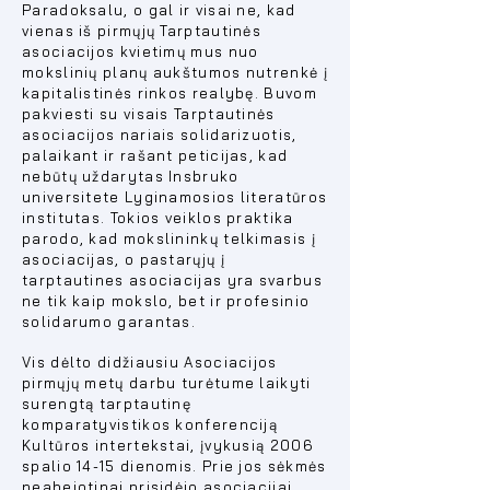
Paradoksalu, o gal ir visai ne, kad
vienas iš pirmųjų Tarptautinės
asociacijos kvietimų mus nuo
mokslinių planų aukštumos nutrenkė į
kapitalistinės rinkos realybę. Buvom
pakviesti su visais Tarptautinės
asociacijos nariais solidarizuotis,
palaikant ir rašant peticijas, kad
nebūtų uždarytas Insbruko
universitete Lyginamosios literatūros
institutas. Tokios veiklos praktika
parodo, kad mokslininkų telkimasis į
asociacijas, o pastarųjų į
tarptautines asociacijas yra svarbus
ne tik kaip mokslo, bet ir profesinio
solidarumo garantas.
Vis dėlto didžiausiu Asociacijos
pirmųjų metų darbu turėtume laikyti
surengtą tarptautinę
komparatyvistikos konferenciją
Kultūros intertekstai, įvykusią 2006
spalio 14-15 dienomis. Prie jos sėkmės
neabejotinai prisidėjo asociacijai