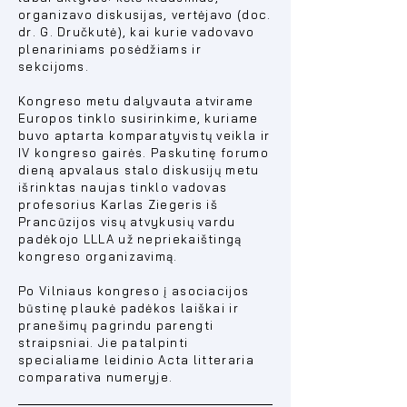
organizavo diskusijas, vertėjavo (doc.
dr. G. Dručkutė), kai kurie vadovavo
plenariniams posėdžiams ir
sekcijoms.
Kongreso metu dalyvauta atvirame
Europos tinklo susirinkime, kuriame
buvo aptarta komparatyvistų veikla ir
IV kongreso gairės. Paskutinę forumo
dieną apvalaus stalo diskusijų metu
išrinktas naujas tinklo vadovas
profesorius Karlas Ziegeris iš
Prancūzijos visų atvykusių vardu
padėkojo LLLA už nepriekaištingą
kongreso organizavimą.
Po Vilniaus kongreso į asociacijos
būstinę plaukė padėkos laiškai ir
pranešimų pagrindu parengti
straipsniai. Jie patalpinti
specialiame leidinio Acta litteraria
comparativa numeryje.