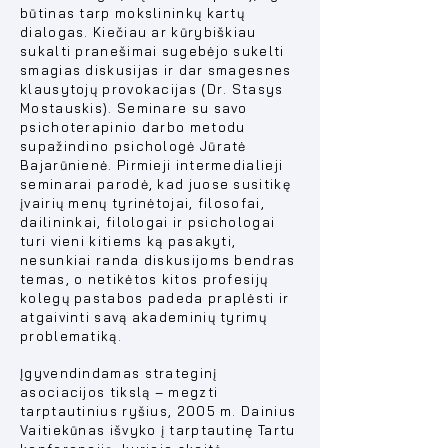
būtinas tarp mokslininkų kartų
dialogas. Kiečiau ar kūrybiškiau
sukalti pranešimai sugebėjo sukelti
smagias diskusijas ir dar smagesnes
klausytojų provokacijas (Dr. Stasys
Mostauskis). Seminare su savo
psichoterapinio darbo metodu
supažindino psichologė Jūratė
Bajarūnienė. Pirmieji intermedialieji
seminarai parodė, kad juose susitikę
įvairių menų tyrinėtojai, filosofai,
dailininkai, filologai ir psichologai
turi vieni kitiems ką pasakyti,
nesunkiai randa diskusijoms bendras
temas, o netikėtos kitos profesijų
kolegų pastabos padeda praplėsti ir
atgaivinti savą akademinių tyrimų
problematiką.
Įgyvendindamas strateginį
asociacijos tikslą – megzti
tarptautinius ryšius, 2005 m. Dainius
Vaitiekūnas išvyko į tarptautinę Tartu