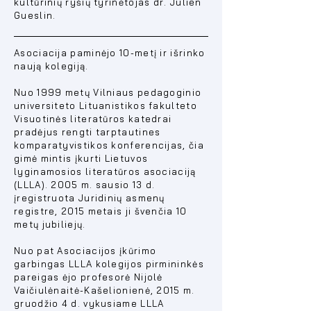
kultūrinių ryšių tyrinėtojas dr. Julien
Gueslin.
Asociacija paminėjo 10-metį ir išrinko
naują kolegiją.
Nuo 1999 metų Vilniaus pedagoginio
universiteto Lituanistikos fakulteto
Visuotinės literatūros katedrai
pradėjus rengti tarptautines
komparatyvistikos konferencijas, čia
gimė mintis įkurti Lietuvos
lyginamosios literatūros asociaciją
(LLLA). 2005 m. sausio 13 d.
įregistruota Juridinių asmenų
registre, 2015 metais ji švenčia 10
metų jubiliejų.
Nuo pat Asociacijos įkūrimo
garbingas LLLA kolegijos pirmininkės
pareigas ėjo profesorė Nijolė
Vaičiulėnaitė-Kašelionienė, 2015 m.
gruodžio 4 d. vykusiame LLLA