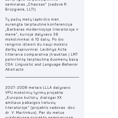
seminaras „Chaosas“ (vadovė R.
Brūzgienė, LLTI).
Tų pačių metų lapkričio mėn.
surengta tarptautinė konferencija
„Barbaras moderniojoje literatūroje ir
mene“, kurioje dalyvavo 36
mokslininkai iš 10 šalių. Po šio
renginio išleisti du nauji mokslo
darbų sąsiuviniai. Leidinys Acta
litteraria comparativa įtrauktas į LMT
patvirtintą tarptautinę duomenų bazę
CSA: Linguistic and Language Behavior
Abstracts.
2007-2008
metais LLLA dalyvavo
VPU mokslinių tyrimų projekte
„Europos kultūrų dialogai XX
amžiaus pabaigos lietuvių
literatūroje“ (projekto vadovas doc.
dr. V. Martinkus). Per du metus
vykdomuose projekto seminaruose