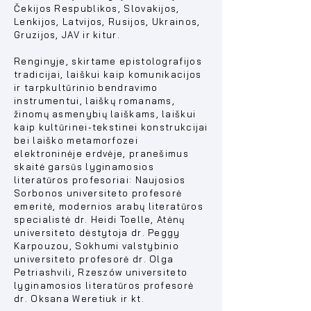
Čekijos Respublikos, Slovakijos,
Lenkijos, Latvijos, Rusijos, Ukrainos,
Gruzijos, JAV ir kitur.
Renginyje, skirtame epistolografijos
tradicijai, laiškui kaip komunikacijos
ir tarpkultūrinio bendravimo
instrumentui, laiškų romanams,
žinomų asmenybių laiškams, laiškui
kaip kultūrinei-tekstinei konstrukcijai
bei laiško metamorfozei
elektroninėje erdvėje, pranešimus
skaitė garsūs lyginamosios
literatūros profesoriai: Naujosios
Sorbonos universiteto profesorė
emeritė, modernios arabų literatūros
specialistė dr. Heidi Toelle, Atėnų
universiteto dėstytoja dr. Peggy
Karpouzou, Sokhumi valstybinio
universiteto profesorė dr. Olga
Petriashvili, Rzeszów universiteto
lyginamosios literatūros profesorė
dr. Oksana Weretiuk ir kt.