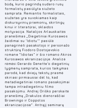
būdą, kurio pagrindą sudaro rusų
formalistų pasiūlyta siužeto
samprata. Remiantis formalistais,
siužetas yra suvokiamas kaip
diskursyvinių priemonių, skirtingų
kinui ir literatūrai, sklaidos
motyvacija. Natalijos Arlauskaitės
pranešimas
„
Diegetiniai Kurosawos
žaidimai su ‘Idiotu’“ pasiūlė
panagrinėti pasakotojo ir personažo
struktūrą Fiodoro Dostojevskio
romane “Idiotas“ ir šio romano Akiros
Kurosawos ekranizacijoje. Analizė
rėmėsi Gerardo Genette’o diegetinių
lygmenų samprata, kurios taikymas
parodė, kad dviejų tekstų prasmė
skiriasi pirmiausiai dėl to, kad
metadiegetiniai romano pasakojimai
tampa intradiegetiniu filmo
pasakojimu. Andrej Oriško perskaitė
pranešimą „Drakulos dienoraščiai
Browningo ir Coppolos
ekranizacijose“. Antrąjį seminarą