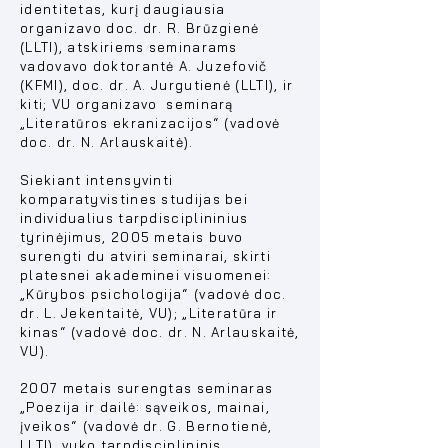
identitetas, kurį daugiausia
organizavo doc. dr. R. Brūzgienė
(LLTI), atskiriems seminarams
vadovavo doktorantė A. Juzefovič
(KFMI), doc. dr. A. Jurgutienė (LLTI), ir
kiti; VU organizavo seminarą
„Literatūros ekranizacijos“ (vadovė
doc. dr. N. Arlauskaitė).
Siekiant intensyvinti
komparatyvistines studijas bei
individualius tarpdisciplininius
tyrinėjimus, 2005 metais buvo
surengti du atviri seminarai, skirti
platesnei akademinei visuomenei:
„Kūrybos psichologija“ (vadovė doc.
dr. L. Jekentaitė, VU); „Literatūra ir
kinas“ (vadovė doc. dr. N. Arlauskaitė,
VU).
2007 metais surengtas seminaras
„Poezija ir dailė: sąveikos, mainai,
įveikos“ (vadovė dr. G. Bernotienė,
LLTI), vyko tarpdisciplininis