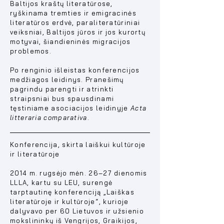
Baltijos kraštų literatūrose,
ryškinama tremties ir emigracinės
literatūros erdvė, paraliteratūriniai
veiksniai, Baltijos jūros ir jos kurortų
motyvai, šiandieninės migracijos
problemos.
Po renginio išleistas konferencijos
medžiagos leidinys. Pranešimų
pagrindu parengti ir atrinkti
straipsniai bus spausdinami
tęstiniame asociacijos leidinyje
Acta
litteraria comparativa
.
Konferencija, skirta laiškui kultūroje
ir literatūroje
2014 m. rugsėjo mėn. 26–27 dienomis
LLLA, kartu su LEU, surengė
tarptautinę konferenciją „Laiškas
literatūroje ir kultūroje
“
, kurioje
dalyvavo per 60 Lietuvos ir užsienio
mokslininkų iš Vengrijos, Graikijos,