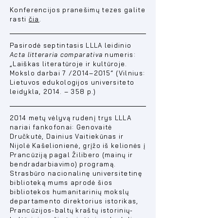
Konferencijos pranešimų tezes galite
rasti
čia
.
Pasirodė septintasis LLLA leidinio
Acta litteraria comparativa
numeris:
„Laiškas literatūroje ir kultūroje.
Mokslo darbai 7 /2014–2015“ (Vilnius:
Lietuvos edukologijos universiteto
leidykla, 2014. – 358 p.)
2014 metų vėlyvą rudenį trys LLLA
nariai fankofonai: Genovaitė
Dručkutė, Dainius Vaitiekūnas ir
Nijolė Kašelionienė, grįžo iš kelionės į
Prancūziją pagal Žilibero (mainų ir
bendradarbiavimo) programą.
Strasbūro nacionalinę universitetinę
biblioteką mums aprodė šios
bibliotekos humanitarinių mokslų
departamento direktorius istorikas,
Prancūzijos-baltų kraštų istorinių-