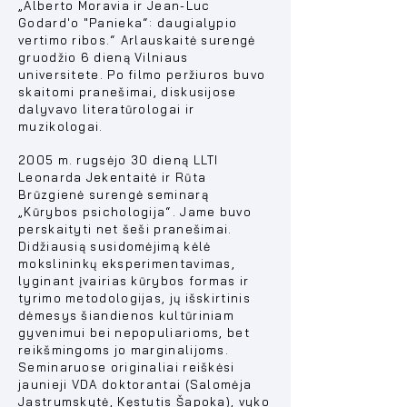
„
Alberto Moravia ir Jean-Luc
Godard'o "Panieka“: daugialypio
vertimo ribos.“ Arlauskaitė surengė
gruodžio 6 dieną Vilniaus
universitete. Po filmo peržiuros buvo
skaitomi pranešimai, diskusijose
dalyvavo literatūrologai ir
muzikologai.
2005 m. rugsėjo 30 dieną LLTI
Leonarda Jekentaitė ir Rūta
Brūzgienė surengė seminarą
„Kūrybos psichologija“. Jame buvo
perskaityti net šeši pranešimai.
Didžiausią susidomėjimą kėlė
mokslininkų eksperimentavimas,
lyginant įvairias kūrybos formas ir
tyrimo metodologijas, jų išskirtinis
dėmesys šiandienos kultūriniam
gyvenimui bei nepopuliarioms, bet
reikšmingoms jo marginalijoms.
Seminaruose originaliai reiškėsi
jaunieji VDA doktorantai (Salomėja
Jastrumskytė, Kęstutis Šapoka), vyko