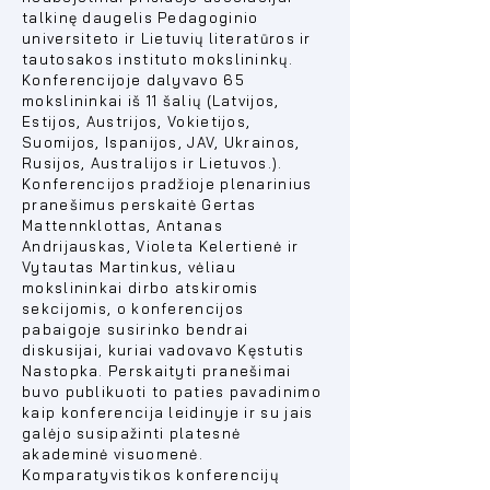
talkinę daugelis Pedagoginio
universiteto ir Lietuvių literatūros ir
tautosakos instituto mokslininkų.
Konferencijoje dalyvavo 65
mokslininkai iš 11 šalių (Latvijos,
Estijos, Austrijos, Vokietijos,
Suomijos, Ispanijos, JAV, Ukrainos,
Rusijos, Australijos ir Lietuvos.).
Konferencijos pradžioje plenarinius
pranešimus perskaitė Gertas
Mattennklottas, Antanas
Andrijauskas, Violeta Kelertienė ir
Vytautas Martinkus, vėliau
mokslininkai dirbo atskiromis
sekcijomis, o konferencijos
pabaigoje susirinko bendrai
diskusijai, kuriai vadovavo Kęstutis
Nastopka. Perskaityti pranešimai
buvo publikuoti to paties pavadinimo
kaip konferencija leidinyje ir su jais
galėjo susipažinti platesnė
akademinė visuomenė.
Komparatyvistikos konferencijų