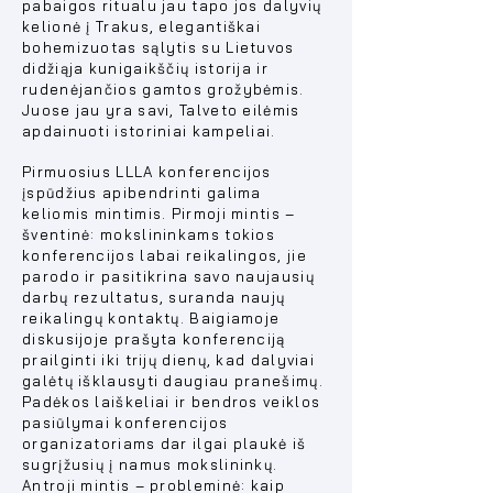
pabaigos ritualu jau tapo jos dalyvių
kelionė į Trakus, elegantiškai
bohemizuotas sąlytis su Lietuvos
didžiąja kunigaikščių istorija ir
rudenėjančios gamtos grožybėmis.
Juose jau yra savi, Talveto eilėmis
apdainuoti istoriniai kampeliai.
Pirmuosius LLLA konferencijos
įspūdžius apibendrinti galima
keliomis mintimis. Pirmoji mintis –
šventinė: mokslininkams tokios
konferencijos labai reikalingos, jie
parodo ir pasitikrina savo naujausių
darbų rezultatus, suranda naujų
reikalingų kontaktų. Baigiamoje
diskusijoje prašyta konferenciją
prailginti iki trijų dienų, kad dalyviai
galėtų išklausyti daugiau pranešimų.
Padėkos laiškeliai ir bendros veiklos
pasiūlymai konferencijos
organizatoriams dar ilgai plaukė iš
sugrįžusių į namus mokslininkų.
Antroji mintis – probleminė: kaip