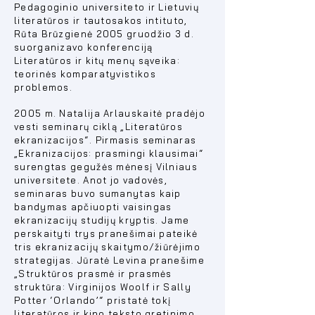
Pedagoginio universiteto ir Lietuvių
literatūros ir tautosakos intituto,
Rūta Brūzgienė 2005 gruodžio 3 d.
suorganizavo konferenciją
Literatūros ir kitų menų sąveika:
teorinės komparatyvistikos
problemos.
2005 m. Natalija Arlauskaitė pradėjo
vesti seminarų ciklą „Literatūros
ekranizacijos“. Pirmasis seminaras
„Ekranizacijos: prasmingi klausimai“
surengtas gegužės mėnesį Vilniaus
universitete. Anot jo vadovės,
seminaras buvo sumanytas kaip
bandymas apčiuopti vaisingas
ekranizacijų studijų kryptis. Jame
perskaityti trys pranešimai pateikė
tris ekranizacijų skaitymo/žiūrėjimo
strategijas. Jūratė Levina pranešime
„
Struktūros prasmė ir prasmės
struktūra: Virginijos Woolf ir Sally
Potter ‘Orlando’“ pristatė tokį
literatūros ir kino teksto gretinimo