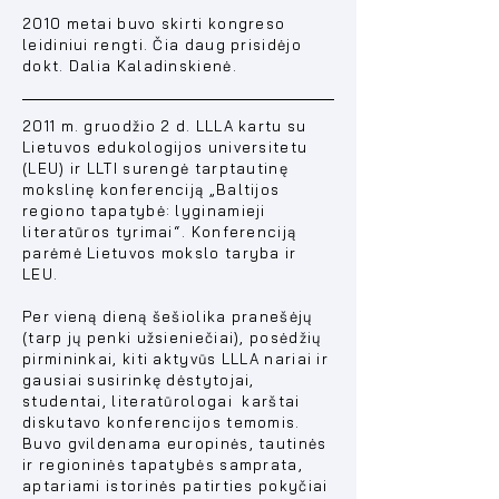
2010 metai buvo skirti kongreso
leidiniui rengti. Čia daug prisidėjo
dokt. Dalia Kaladinskienė.
2011 m. gruodžio 2 d. LLLA kartu su
Lietuvos edukologijos universitetu
(LEU) ir LLTI surengė tarptautinę
mokslinę konferenciją „Baltijos
regiono tapatybė: lyginamieji
literatūros tyrimai
“
. Konferenciją
parėmė Lietuvos mokslo taryba ir
LEU.
Per vieną dieną šešiolika pranešėjų
(tarp jų penki užsieniečiai), posėdžių
pirmininkai, kiti aktyvūs LLLA nariai ir
gausiai susirinkę dėstytojai,
studentai, literatūrologai karštai
diskutavo konferencijos temomis.
Buvo gvildenama europinės, tautinės
ir regioninės tapatybės samprata,
aptariami istorinės patirties pokyčiai