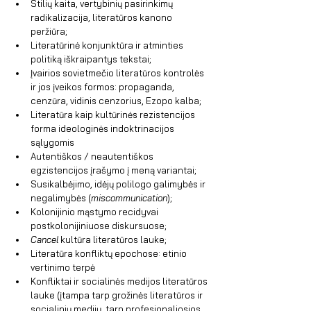
Stilių kaita, vertybinių pasirinkimų 
radikalizacija, literatūros kanono 
peržiūra; 
Literatūrinė konjunktūra ir atminties 
politiką iškraipantys tekstai;
Įvairios sovietmečio literatūros kontrolės 
ir jos įveikos formos: propaganda, 
cenzūra, vidinis cenzorius, Ezopo kalba;
Literatūra kaip kultūrinės rezistencijos 
forma ideologinės indoktrinacijos 
sąlygomis
Autentiškos / neautentiškos 
egzistencijos įrašymo į meną variantai;
Susikalbėjimo, idėjų polilogo galimybės ir 
negalimybės (
miscommunication
);
Kolonijinio mąstymo recidyvai 
postkolonijiniuose diskursuose;
Cancel
 kultūra literatūros lauke;
Literatūra konfliktų epochose: etinio 
vertinimo terpė
Konfliktai ir socialinės medijos literatūros 
lauke (
įtampa tarp grožinės literatūros ir 
socialinių medijų, tarp profesionaliosios 