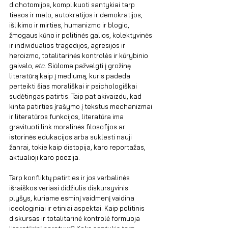
dichotomijos, komplikuoti santykiai tarp 
tiesos ir melo, autokratijos ir demokratijos, 
išlikimo ir mirties, humanizmo ir blogio, 
žmogaus kūno ir politinės galios, kolektyvinės 
ir individualios tragedijos, agresijos ir 
heroizmo, totalitarinės kontrolės ir kūrybinio 
gaivalo, 
etc
. Siūlome pažvelgti į grožinę 
literatūrą kaip į mediumą, kuris padeda 
perteikti šias morališkai ir psichologiškai 
sudėtingas patirtis. Taip pat akivaizdu, kad 
kinta patirties įrašymo į tekstus mechanizmai 
ir literatūros funkcijos, literatūra ima 
gravituoti link moralinės filosofijos ar 
istorinės edukacijos arba suklesti nauji 
žanrai, tokie kaip distopija, karo reportažas, 
aktualioji karo poezija.
Tarp konfliktų patirties ir jos verbalinės 
išraiškos veriasi didžiulis diskursyvinis 
plyšys, kuriame esminį vaidmenį vaidina 
ideologiniai ir etiniai aspektai. Kaip politinis 
diskursas ir totalitarinė kontrolė formuoja 