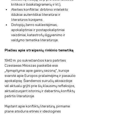
kritikos ir 
bookstagramerių
 ir kt.);
Ateities konfliktai: dirbtinio intelekto 
iššūkiai autentiškai literatūrai ir 
literatūros kūrėjams.
Distopijų žanro suklestėjimas; 
apokaliptiniai ir postapokaliptiniai 
vaizdiniai; katastrofų išgyvenimo ir 
valdymo tematika literatūroje.
Plačiau apie straipsnių rinkinio tematiką
1940 m. po sukrečiančios karo patirties 
Czesławas Miłoszas paskelbė esė 
„Apmąstymai apie gaisrų sezoną“, kurioje 
svarstė apie Europos pralaimėjimą ir pasaulio 
apokalipsę. Šiandienos suiručių akivaizdoje 
vėl aktualu grįžti prie šių klausimų refleksijos, 
aktualizuojant istorinių ir dabartinių konfliktų 
patirtis literatūroje.
Mąstant apie konfliktų literatūrą, pirmame 
plane atsiduria etinės ir ideologinės 