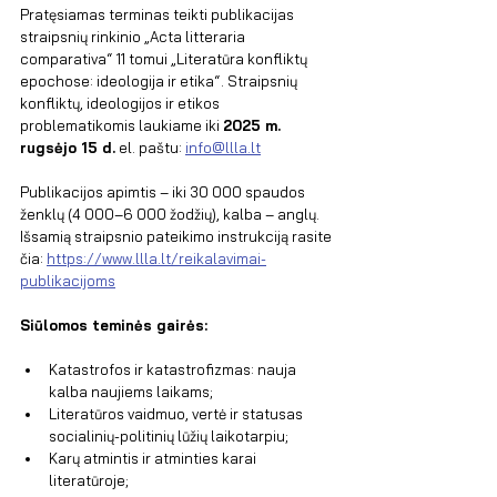
Pratęsiamas terminas teikti publikacijas 
straipsnių rinkinio „Acta litteraria 
comparativa“ 11 tomui „
Literatūra konfliktų 
epochose: ideologija ir etika
“. Straipsnių 
konfliktų, ideologijos ir etikos 
problematikomis laukiame iki 
2025 m. 
rugsėjo 15 d.
 el. paštu: 
info@llla.lt
Publikacijos apimtis – iki 30 000 spaudos 
ženklų (4 000–6 000 žodžių), kalba – anglų. 
Išsamią straipsnio pateikimo instrukciją rasite 
čia: 
https://www.llla.lt/reikalavimai-
publikacijoms
Siūlomos teminės gairės:
Katastrofos ir katastrofizmas: nauja 
kalba naujiems laikams; 
Literatūros vaidmuo, vertė ir statusas 
socialinių-politinių lūžių laikotarpiu; 
Karų atmintis ir atminties karai 
literatūroje;