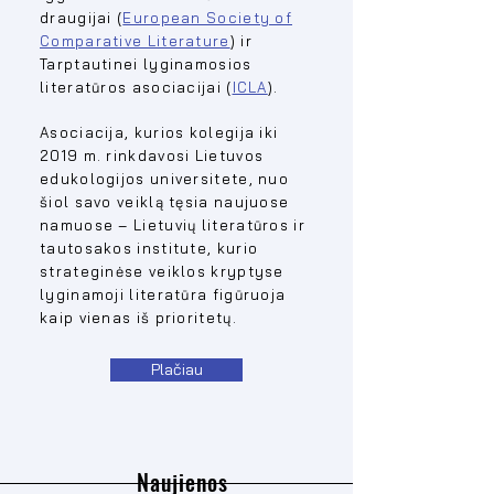
draugijai (
European Society of
Comparative Literature
) ir
Tarptautinei lyginamosios
literatūros asociacijai (
ICLA
).
Asociacija, kurios kolegija iki
2019 m. rinkdavosi Lietuvos
edukologijos universitete, nuo
šiol savo veiklą tęsia naujuose
namuose – Lietuvių literatūros ir
tautosakos institute, kurio
strateginėse veiklos kryptyse
lyginamoji literatūra figūruoja
kaip vienas iš prioritetų.
Plačiau
Naujienos