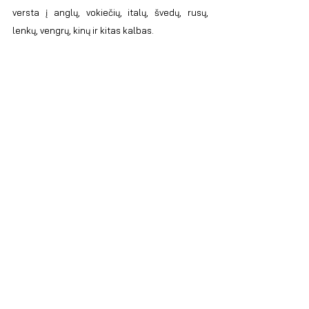
versta į anglų, vokiečių, italų, švedų, rusų, 
lenkų, vengrų, kinų ir kitas kalbas. 
Parengta pagal rasytojai.lt 
ir 
vdu.lt 
medžiagą. 
Rodyti viską
Naujausi įrašai