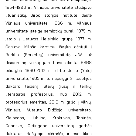
1954–1960 m. Vilniaus universitete studijavo 
lituanistiką. Dirbo Istorijos institute, dėstė 
Vilniaus universitete, 1966 m. Vilniaus 
universitete įsteigė semiotikų būrelį. 1975 m. 
įstojo į Lietuvos Helsinkio grupę. 1977 m. 
Česlovo Milošo kvietimu išvyko dėstyti į 
Berklio (Berkeley) universitetą JAV, už 
disidentinę veiklą jam buvo atimta SSRS 
pilietybė. 1980-2012 m. dirbo Jeilio (Yale) 
universitete, 1985 m. ten apsigynė filosofijos 
daktaro laipsnį. Slavų (rusų ir lenkų) 
literatūros profesorius, nuo 2012 m. 
profesorius emeritas, 2019 m. grįžo į Vilnių. 
Vilniaus, Vytauto Didžiojo universiteto, 
Klaipėdos, Liublino, Krokuvos, Torūnės, 
Gdansko, Getingeno universitetų garbės 
daktaras. Rašytojo eilėraščių ir eseistikos 