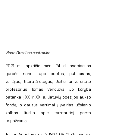
Vlado Braziūno nuotrauka
2021 m. lapkričio mėn. 24 d. asociacijos 
garbės nariu tapo poetas, publicistas, 
vertėjas, literatūrologas, Jeilio universiteto 
profesorius Tomas Venclova. Jo kūryba 
patenka į XX ir XXI a. lietuvių poezijos aukso 
fondą, o gausūs vertimai į įvairias užsienio 
kalbas liudija apie tarptautinį poeto 
pripažinimą. 
Tomas Venclova gimė 1937 09 11 Klaipėdoje. 